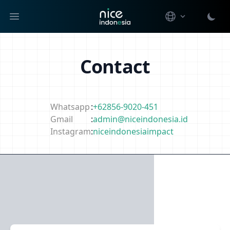
Open main menu
Contact
Whatsapp
:
+62856-9020-451
Gmail
:
admin@niceindonesia.id
Instagram
:
niceindonesiaimpact